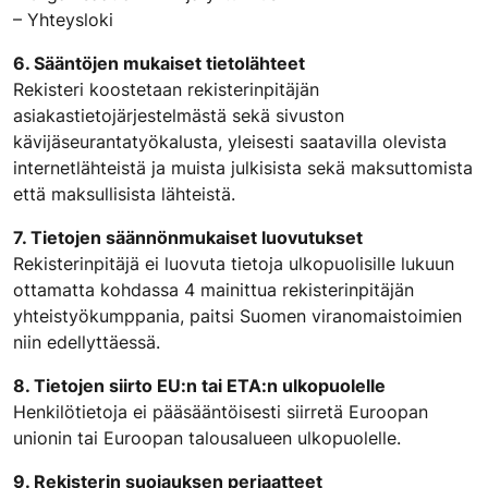
– Yhteysloki
6. Sääntöjen mukaiset tietolähteet
Rekisteri koostetaan rekisterinpitäjän
asiakastietojärjestelmästä sekä sivuston
kävijäseurantatyökalusta, yleisesti saatavilla olevista
internetlähteistä ja muista julkisista sekä maksuttomista
että maksullisista lähteistä.
7. Tietojen säännönmukaiset luovutukset
Rekisterinpitäjä ei luovuta tietoja ulkopuolisille lukuun
ottamatta kohdassa 4 mainittua rekisterinpitäjän
yhteistyökumppania, paitsi Suomen viranomaistoimien
niin edellyttäessä.
8. Tietojen siirto EU:n tai ETA:n ulkopuolelle
Henkilötietoja ei pääsääntöisesti siirretä Euroopan
unionin tai Euroopan talousalueen ulkopuolelle.
9. Rekisterin suojauksen periaatteet