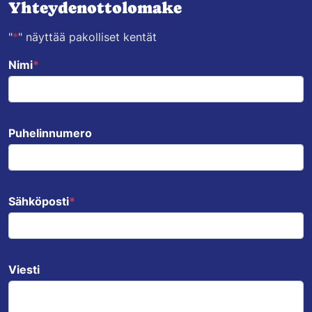
Yhteydenottolomake
"
*
" näyttää pakolliset kentät
URL
Nimi
*
Kenttä on validointitarkoituksiin ja tulee jättää koskemattomaksi.
Puhelinnumero
Sähköposti
*
Viesti