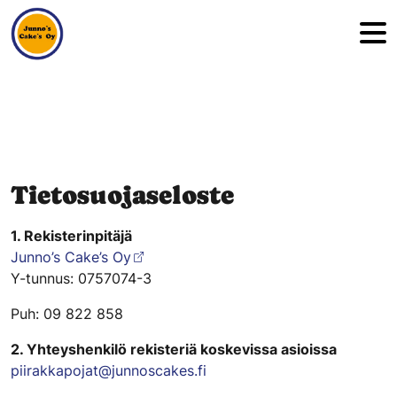
Hyppää sisältöön
Tietosuojaseloste
1. Rekisterinpitäjä
Junno’s Cake’s Oy
Y-tunnus: 0757074-3
Puh: 09 822 858
2. Yhteyshenkilö rekisteriä koskevissa asioissa
piirakkapojat@junnoscakes.fi